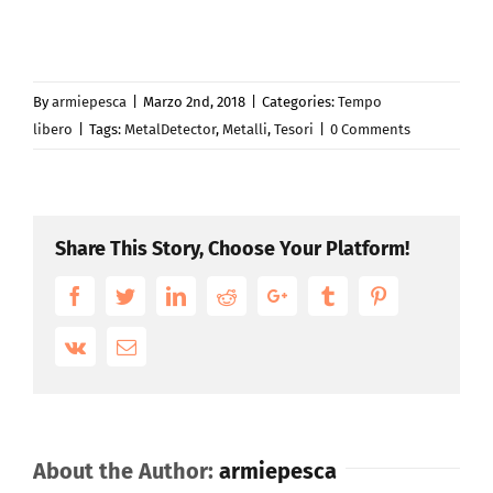
By
armiepesca
|
Marzo 2nd, 2018
|
Categories:
Tempo
libero
|
Tags:
MetalDetector
,
Metalli
,
Tesori
|
0 Comments
Share This Story, Choose Your Platform!
Facebook
Twitter
LinkedIn
Reddit
Google+
Tumblr
Pinterest
Vk
Email
About the Author:
armiepesca